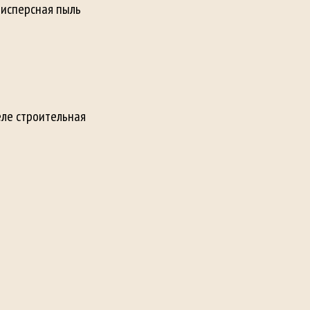
дисперсная пыль
еле строительная