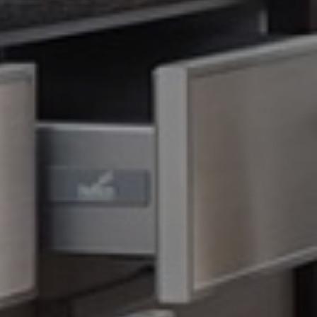
×
Чтобы закрепить за
собой подарок, введите
телефон в поле ниже и
нажмите на кнопку "Хочу
СКИДКУ"
До окончания акции осталось:
00
00
00
часы
минуты
секунды