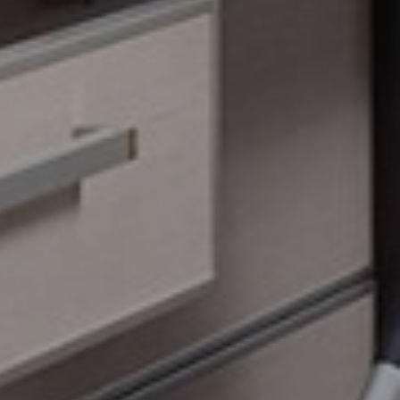
ажимая на кнопку "
Хочу СКИДКУ
", я даю свое
огласие на обработку моих персональных
данных и принимаю
условия соглашения
Хочу СКИДКУ
закрыть
Сделано в