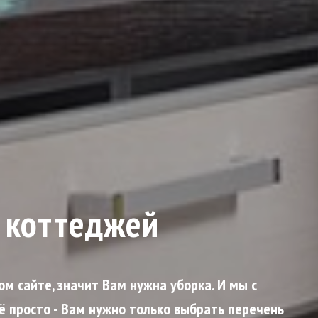
- скидка 15% на мойку окон!
и коттеджей
ом сайте, значит Вам нужна уборка. И мы с
ё просто - Вам нужно только выбрать перечень